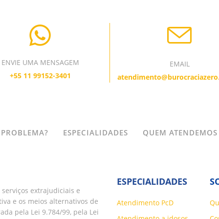
ENVIE UMA MENSAGEM
EMAIL
+55 11 99152-3401
atendimento@burocraciazero
 PROBLEMA?
ESPECIALIDADES
QUEM ATENDEMOS
ESPECIALIDADES
S
serviços extrajudiciais e
tiva e os meios alternativos de
Atendimento PcD
Qu
da pela Lei 9.784/99, pela Lei
Atendimento a idosos
Co