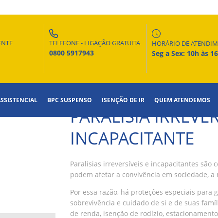
ENTE
TELEFONE - LIGAÇÃO GRATUITA
HORÁRIO DE ATENDI
0800 5917943
Seg a Sex: 10h às 1
ASSISTENCIAL
BPC SUSPENSO
ISENÇÃO DE IR
QUEM ATENDEMOS
PARALISIA IRREVER
INCAPACITANTE
Paralisias irreversíveis e incapacitantes sã
podem afetar a convivência em sociedade, a 
Por essa razão, há proteções especiais para 
sobrevivência e cuidado de si e de suas famíl
de renda, isenção de rodízio, estacionament