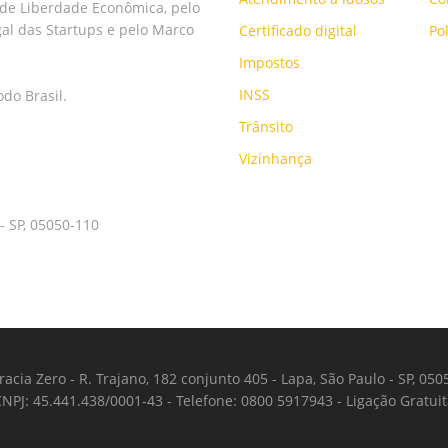
ei de Liberdade Econômica, pelo
al das Startups e pelo Marco
Certificado digital
Po
Impostos
INSS
do Brasil.
Trânsito
Vizinhança
 - SP, 05050-110
acia Zero - R. Trajano, 182 conjunto 405 - Lapa, São Paulo - SP, 05
NPJ: 45.441.438/0001-43 - Telefone: 0800 5917943 - Ligação Gratui