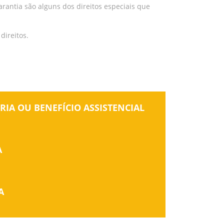
rantia são alguns dos direitos especiais que
direitos.
IA OU BENEFÍCIO ASSISTENCIAL
A
A