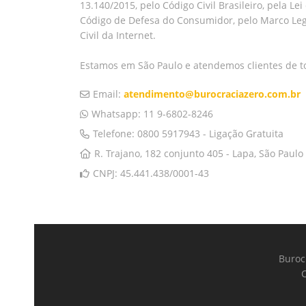
13.140/2015, pelo Código Civil Brasileiro, pela L
Código de Defesa do Consumidor, pelo Marco Leg
Civil da Internet.
Estamos em São Paulo e atendemos clientes de to
Email:
atendimento@burocraciazero.com.br
Whatsapp: 11 9-6802-8246
Telefone: 0800 5917943 - Ligação Gratuita
R. Trajano, 182 conjunto 405 - Lapa, São Paulo
CNPJ: 45.441.438/0001-43
Burocr
C