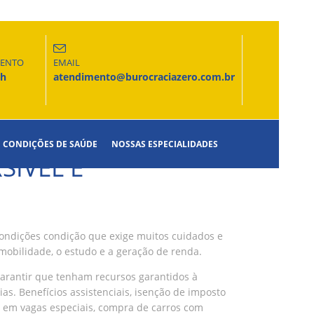
MENTO
EMAIL
6h
atendimento@burocraciazero.com.br
CONDIÇÕES DE SAÚDE
NOSSAS ESPECIALIDADES
SÍVEL E
o condições condição que exige muitos cuidados e
mobilidade, o estudo e a geração de renda.
garantir que tenham recursos garantidos à
ias. Benefícios assistenciais, isenção de imposto
o em vagas especiais, compra de carros com