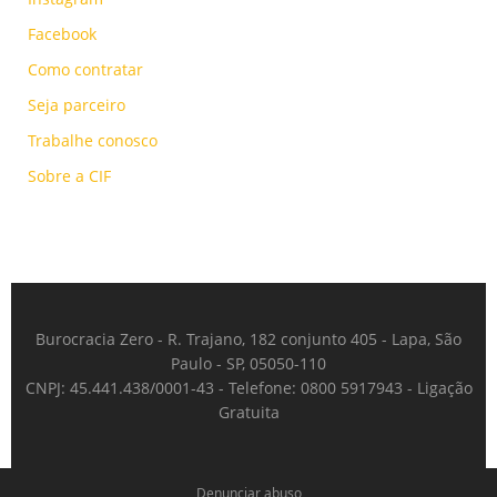
Facebook
Como contratar
Seja parceiro
Trabalhe conosco
Sobre a CIF
Burocracia Zero - R. Trajano, 182 conjunto 405 - Lapa, São
Paulo - SP, 05050-110
CNPJ: 45.441.438/0001-43 - Telefone: 0800 5917943 - Ligação
Gratuita
Denunciar abuso