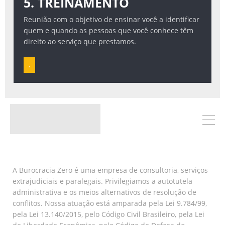
5. TREINAMENTO
Reunião com o objetivo de ensinar você a identificar
quem e quando as pessoas que você conhece têm
direito ao serviço que prestamos.
.
A Burocracia Zero é uma empresa de consultoria, serviços
extrajudiciais e paralegais. Privilegiamos a autotutela
administrativa e os meios alternativos de resolução de
conflitos. Nossa atuação está amparada pela Lei 9.784/99,
pela Lei 13.140/2015, pelo Código Civil Brasileiro, pela Lei