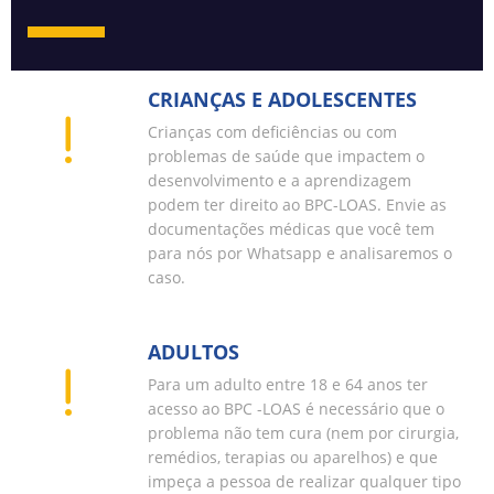
CRIANÇAS E ADOLESCENTES
Crianças com deficiências ou com
problemas de saúde que impactem o
desenvolvimento e a aprendizagem
podem ter direito ao BPC-LOAS. Envie as
documentações médicas que você tem
para nós por Whatsapp e analisaremos o
caso.
ADULTOS
Para um adulto entre 18 e 64 anos ter
acesso ao BPC -LOAS é necessário que o
problema não tem cura (nem por cirurgia,
remédios, terapias ou aparelhos) e que
impeça a pessoa de realizar qualquer tipo