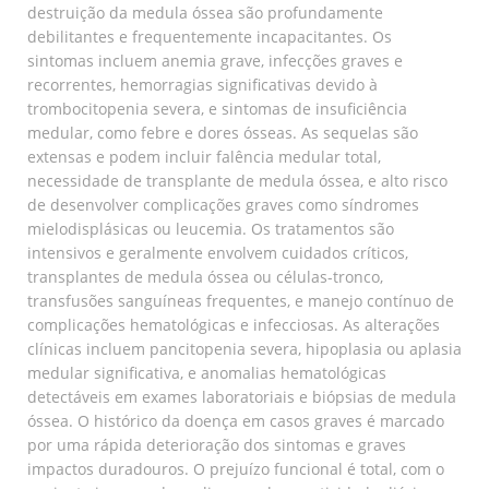
destruição da medula óssea são profundamente
debilitantes e frequentemente incapacitantes. Os
sintomas incluem anemia grave, infecções graves e
recorrentes, hemorragias significativas devido à
trombocitopenia severa, e sintomas de insuficiência
medular, como febre e dores ósseas. As sequelas são
extensas e podem incluir falência medular total,
necessidade de transplante de medula óssea, e alto risco
de desenvolver complicações graves como síndromes
mielodisplásicas ou leucemia. Os tratamentos são
intensivos e geralmente envolvem cuidados críticos,
transplantes de medula óssea ou células-tronco,
transfusões sanguíneas frequentes, e manejo contínuo de
complicações hematológicas e infecciosas. As alterações
clínicas incluem pancitopenia severa, hipoplasia ou aplasia
medular significativa, e anomalias hematológicas
detectáveis em exames laboratoriais e biópsias de medula
óssea. O histórico da doença em casos graves é marcado
por uma rápida deterioração dos sintomas e graves
impactos duradouros. O prejuízo funcional é total, com o