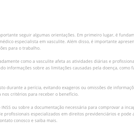
importante seguir algumas orientações. Em primeiro lugar, é funda
ico especialista em vasculite. Além disso, é importante apresen
ões para o trabalho.
adamente como a vasculite afeta as atividades diárias e profissio
ndo informações sobre as limitações causadas pela doença, como f
to durante a perícia, evitando exageros ou omissões de informaçõe
 nos critérios para receber o benefício.
do INSS ou sobre a documentação necessária para comprovar a inc
profissionais especializados em direitos previdenciários e pode a
ontato conosco e saiba mais.