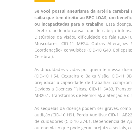
Se você possui aneurisma da artéria cerebral a
saiba que tem direito ao BPC-LOAS, um benefíc
ou incapacitadas para o trabalho.
Essa doença
cérebro, podendo causar dor de cabeça intensa (
Distúrbios da Visão), dificuldade de fala (CID-
Musculares; CID-11 ME24, Outras Alterações 
Coordenação), convulsões (CID-10 G40, Epilepsia
Cerebral).
As dificuldades vividas por quem tem essa doe
(CID-10 H54, Cegueira e Baixa Visão; CID-11 9B
prejudicar a capacidade de trabalhar, comprom
Devidos a Doenças Físicas; CID-11 6A83, Transt
MB20.1, Transtornos de Memória), a atenção e o r
As sequelas da doença podem ser graves, como a 
audição (CID-10 H91, Perda Auditiva; CID-11 AB22
de cuidadores (CID-10 Z74.1, Dependência de A
autonomia, o que pode gerar prejuízos sociais, c