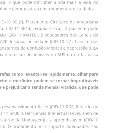
ça, o que pode dificultar ainda mais a vida do
lho e gerar gastos com tratamentos e cuidados.
ID-10 00.24, Tratamento Cirúrgico de Aneurisma
a; CID-11 8E40, Terapia Física). O paciente pode
cio; CID-11 XM1TL1, Bloqueadores dos Canais de
A20, Insônia), ansiedade (CID-10 F41, Transtornos
ranstornos da Confusão Mental) e depressão (CID-
ros não estão disponíveis no SUS ou na farmácia
 Tarefas como levantar-se rapidamente, olhar para
nteiro e mecânico podem se tornar impraticáveis
 e prejudicar a renda mensal vitalícia, que pode
desenvolvimento físico (CID-10 R62, Retardo do
-11 6A00.0, Deficiência Intelectual Leve), além de
ranstorno da Linguagem) e a aprendizagem (CID-10
em). O tratamento e o suporte adequados são