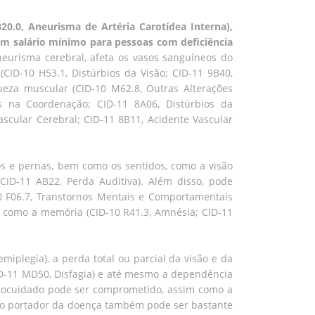
B20.0, Aneurisma de Artéria Carotídea Interna),
um salário mínimo para pessoas com deficiência
urisma cerebral, afeta os vasos sanguíneos do
(CID-10 H53.1, Distúrbios da Visão; CID-11 9B40,
aqueza muscular (CID-10 M62.8, Outras Alterações
s na Coordenação; CID-11 8A06, Distúrbios da
ascular Cerebral; CID-11 8B11, Acidente Vascular
s e pernas, bem como os sentidos, como a visão
 CID-11 AB22, Perda Auditiva). Além disso, pode
0 F06.7, Transtornos Mentais e Comportamentais
, como a memória (CID-10 R41.3, Amnésia; CID-11
iplegia), a perda total ou parcial da visão e da
 CID-11 MD50, Disfagia) e até mesmo a dependência
utocuidado pode ser comprometido, assim como a
na do portador da doença também pode ser bastante