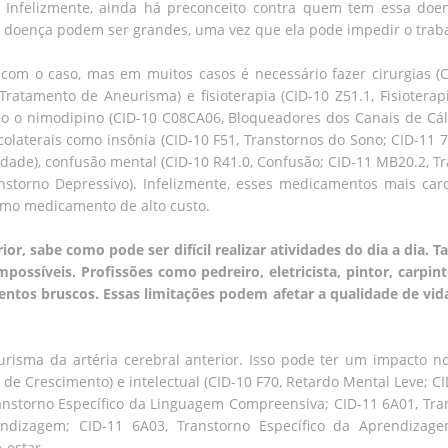
 Infelizmente, ainda há preconceito contra quem tem essa doen
a doença podem ser grandes, uma vez que ela pode impedir o traba
com o caso, mas em muitos casos é necessário fazer cirurgias (C
ratamento de Aneurisma) e fisioterapia (CID-10 Z51.1, Fisioterapi
o o nimodipino (CID-10 C08CA06, Bloqueadores dos Canais de Cál
colaterais como insônia (CID-10 F51, Transtornos do Sono; CID-11 7
dade), confusão mental (CID-10 R41.0, Confusão; CID-11 MB20.2, T
anstorno Depressivo). Infelizmente, esses medicamentos mais ca
como medicamento de alto custo.
or, sabe como pode ser difícil realizar atividades do dia a dia.
ossíveis. Profissões como pedreiro, eletricista, pintor, carpi
ntos bruscos. Essas limitações podem afetar a qualidade de vida
isma da artéria cerebral anterior. Isso pode ter um impacto no 
e Crescimento) e intelectual (CID-10 F70, Retardo Mental Leve; CID
, Transtorno Específico da Linguagem Compreensiva; CID-11 6A01, T
endizagem; CID-11 6A03, Transtorno Específico da Aprendizag
-estar.