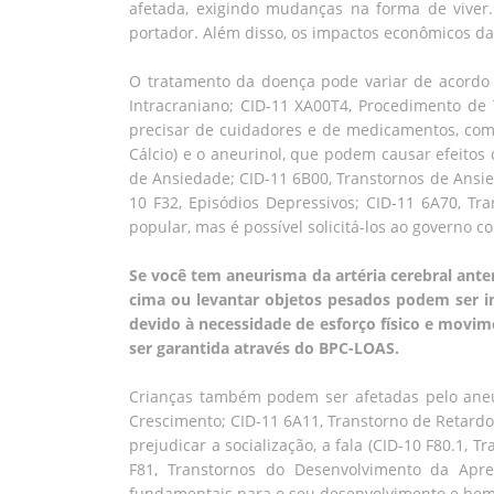
afetada, exigindo mudanças na forma de viver.
portador. Além disso, os impactos econômicos d
O tratamento da doença pode variar de acordo 
Intracraniano; CID-11 XA00T4, Procedimento de T
precisar de cuidadores e de medicamentos, com
Cálcio) e o aneurinol, que podem causar efeitos 
de Ansiedade; CID-11 6B00, Transtornos de Ansie
10 F32, Episódios Depressivos; CID-11 6A70, Tr
popular, mas é possível solicitá-los ao governo 
Se você tem aneurisma da artéria cerebral anteri
cima ou levantar objetos pesados podem ser imp
devido à necessidade de esforço físico e movime
ser garantida através do BPC-LOAS.
Crianças também podem ser afetadas pelo aneur
Crescimento; CID-11 6A11, Transtorno de Retardo d
prejudicar a socialização, a fala (CID-10 F80.1
F81, Transtornos do Desenvolvimento da Apr
fundamentais para o seu desenvolvimento e bem