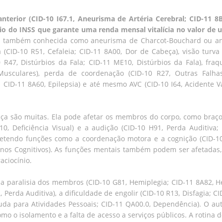
nterior (CID-10 I67.1, Aneurisma de Artéria Cerebral; CID-11 8
io do INSS que garante uma renda mensal vitalícia no valor de 
, também conhecida como aneurisma de Charcot-Bouchard ou ane
CID-10 R51, Cefaleia; CID-11 8A00, Dor de Cabeça), visão turva 
10 R47, Distúrbios da Fala; CID-11 ME10, Distúrbios da Fala), fr
Musculares), perda de coordenação (CID-10 R27, Outras Falha
; CID-11 8A60, Epilepsia) e até mesmo AVC (CID-10 I64, Acidente V
nça são muitas. Ela pode afetar os membros do corpo, como braço
10, Deficiência Visual) e a audição (CID-10 H91, Perda Auditiva;
etendo funções como a coordenação motora e a cognição (CID-1
ornos Cognitivos). As funções mentais também podem ser afetadas
aciocínio.
paralisia dos membros (CID-10 G81, Hemiplegia; CID-11 8A82, Hem
, Perda Auditiva), a dificuldade de engolir (CID-10 R13, Disfagia;
juda para Atividades Pessoais; CID-11 QA00.0, Dependência). O a
omo o isolamento e a falta de acesso a serviços públicos. A roti