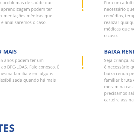
om problemas de saúde que
Para um adulto
a aprendizagem podem ter
necessário que
documentações médicas que
remédios, tera
e analisaremos o caso.
realizar qualq
médicas que v
o caso.
U MAIS
BAIXA REN
65 anos podem ter um
Seja criança, 
o ao BPC-LOAS. Fale conosco. É
é necessário q
mesma família e em alguns
baixa renda pe
flexibilizada quando há mais
familiar bruta
moram na casa 
precisamos sab
carteira assin
TES