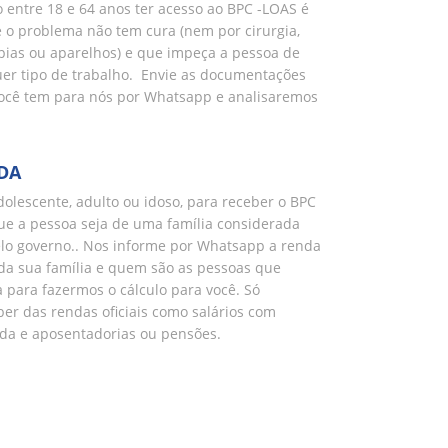
 entre 18 e 64 anos ter acesso ao BPC -LOAS é
 o problema não tem cura (nem por cirurgia,
pias ou aparelhos) e que impeça a pessoa de
uer tipo de trabalho. Envie as documentações
ocê tem para nós por Whatsapp e analisaremos
DA
adolescente, adulto ou idoso, para receber o BPC
ue a pessoa seja de uma família considerada
lo governo.. Nos informe por Whatsapp a renda
 da sua família e quem são as pessoas que
para fazermos o cálculo para você. Só
er das rendas oficiais como salários com
ada e aposentadorias ou pensões.