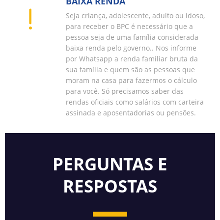
BAIXA RENDA
Seja criança, adolescente, adulto ou idoso,
para receber o BPC é necessário que a
pessoa seja de uma família considerada
baixa renda pelo governo.. Nos informe
por Whatsapp a renda familiar bruta da
sua família e quem são as pessoas que
moram na casa para fazermos o cálculo
para você. Só precisamos saber das
rendas oficiais como salários com carteira
assinada e aposentadorias ou pensões.
PERGUNTAS E
RESPOSTAS