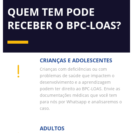
QUEM TEM PODE
RECEBER O BPC-LOAS?
CRIANÇAS E ADOLESCENTES
Crianças com deficiências ou com
problemas de saúde que impactem o
desenvolvimento e a aprendizagem
podem ter direito ao BPC-LOAS. Envie as
documentações médicas que você tem
para nós por Whatsapp e analisaremos o
caso.
ADULTOS