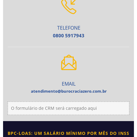
TELEFONE
0800 5917943
EMAIL
atendimento@burocraciazero.com.br
O formulário de CRM será carregado aqui
BPC-LOAS: UM SALÁRIO MÍNIMO POR MÊS DO INSS