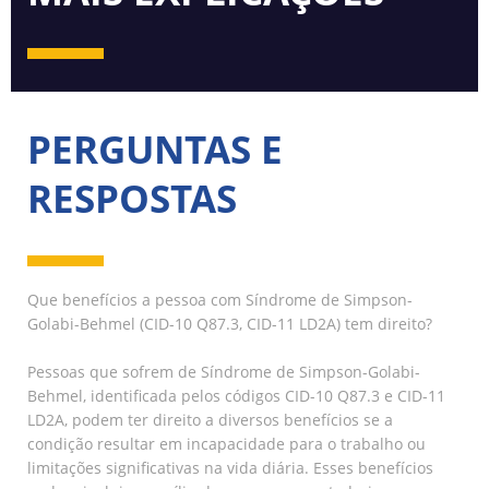
PERGUNTAS E
RESPOSTAS
Que benefícios a pessoa com Síndrome de Simpson-
Golabi-Behmel (CID-10 Q87.3, CID-11 LD2A) tem direito?
Pessoas que sofrem de Síndrome de Simpson-Golabi-
Behmel, identificada pelos códigos CID-10 Q87.3 e CID-11
LD2A, podem ter direito a diversos benefícios se a
condição resultar em incapacidade para o trabalho ou
limitações significativas na vida diária. Esses benefícios