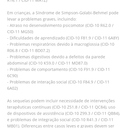
R16.1 / CID-11 MA1Z)
Em crianças, a Síndrome de Simpson-Golabi-Behmel pode
levar a problemas graves, incluindo:
- Atraso no desenvolvimento psicomotor (CID-10 R62.0 /
CID-11 MG50)
- Dificuldades de aprendizado (CID-10 F81.9 / CID-11 6A8Y)
- Problemas respiratórios devido à macroglossia (CID-10
R06.8 / CID-11 BD07.2)
- Problemas digestivos devido a defeitos da parede
abdominal (CID-10 K59.0 / CID-11 MD87.0)
- Problemas de comportamento (CID-10 F91.9 / CID-11
6C90)
- Problemas de interação social (CID-10 F84.9 / CID-11
6A02)
As sequelas podem incluir necessidade de intervenções
terapêuticas contínuas (CID-10 Z51.8 / CID-11 QC84), uso
de dispositivos de assistência (CID-10 Z99.3 / CID-11 QB84),
e problemas de integração social (CID-10 R41.3 / CID-11
MB01). Diferenças entre casos leves e graves devem ser