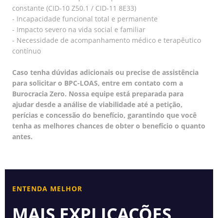
constante (CID-10 Z50.1 / CID-11 8E33)
- Incapacidade funcional total e permanente
- Impacto severo na vida social e familiar
- Necessidade de acompanhamento médico e terapêutico
contínuo
Caso tenha dúvidas adicionais ou precise de assistência
para solicitar o BPC-LOAS, entre em contato com a
Burocracia Zero. Nossa equipe está preparada para
ajudar desde a análise de viabilidade até a petição,
perícias e concessão do benefício, garantindo que você
tenha as melhores chances de obter o benefício o quanto
antes.
ENTENDA MELHOR
MAIS EXPLICAÇÕES