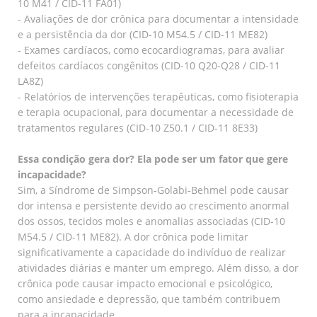
10 M41 / CID-11 FA01)
- Avaliações de dor crônica para documentar a intensidade
e a persistência da dor (CID-10 M54.5 / CID-11 ME82)
- Exames cardíacos, como ecocardiogramas, para avaliar
defeitos cardíacos congênitos (CID-10 Q20-Q28 / CID-11
LA8Z)
- Relatórios de intervenções terapêuticas, como fisioterapia
e terapia ocupacional, para documentar a necessidade de
tratamentos regulares (CID-10 Z50.1 / CID-11 8E33)
Essa condição gera dor? Ela pode ser um fator que gere
incapacidade?
Sim, a Síndrome de Simpson-Golabi-Behmel pode causar
dor intensa e persistente devido ao crescimento anormal
dos ossos, tecidos moles e anomalias associadas (CID-10
M54.5 / CID-11 ME82). A dor crônica pode limitar
significativamente a capacidade do indivíduo de realizar
atividades diárias e manter um emprego. Além disso, a dor
crônica pode causar impacto emocional e psicológico,
como ansiedade e depressão, que também contribuem
para a incapacidade.