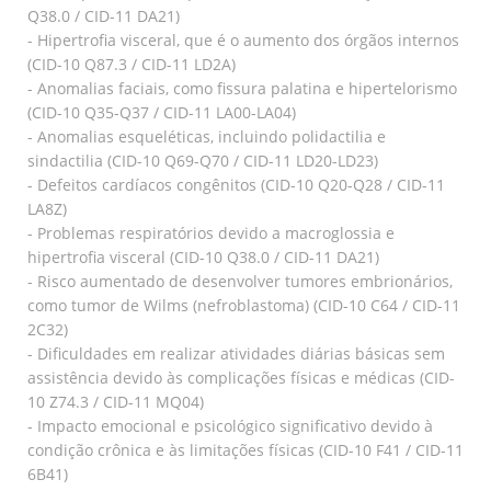
Q38.0 / CID-11 DA21)
- Hipertrofia visceral, que é o aumento dos órgãos internos
(CID-10 Q87.3 / CID-11 LD2A)
- Anomalias faciais, como fissura palatina e hipertelorismo
(CID-10 Q35-Q37 / CID-11 LA00-LA04)
- Anomalias esqueléticas, incluindo polidactilia e
sindactilia (CID-10 Q69-Q70 / CID-11 LD20-LD23)
- Defeitos cardíacos congênitos (CID-10 Q20-Q28 / CID-11
LA8Z)
- Problemas respiratórios devido a macroglossia e
hipertrofia visceral (CID-10 Q38.0 / CID-11 DA21)
- Risco aumentado de desenvolver tumores embrionários,
como tumor de Wilms (nefroblastoma) (CID-10 C64 / CID-11
2C32)
- Dificuldades em realizar atividades diárias básicas sem
assistência devido às complicações físicas e médicas (CID-
10 Z74.3 / CID-11 MQ04)
- Impacto emocional e psicológico significativo devido à
condição crônica e às limitações físicas (CID-10 F41 / CID-11
6B41)