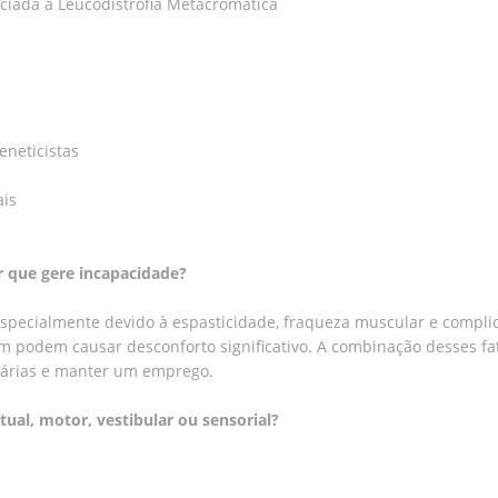
ociada à Leucodistrofia Metacromática
eneticistas
ais
r que gere incapacidade?
especialmente devido à espasticidade, fraqueza muscular e complic
 podem causar desconforto significativo. A combinação desses fato
diárias e manter um emprego.
ctual, motor, vestibular ou sensorial?