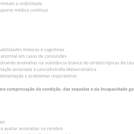
 limitam a mobilidade
suporte médico contínuo
bilidades motoras e cognitivas
e anormal em casos de convulsões
trando anomalias na substância branca do cérebro típicas da Leu
tação associada à Leucodistrofia Metacromática
 alimentação e problemas respiratórios
ara comprovação da condição, das sequelas e da incapacidade g
ões
a avaliar anomalias no cérebro