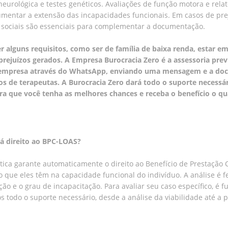
rológica e testes genéticos. Avaliações de função motora e relató
entar a extensão das incapacidades funcionais. Em casos de prej
es sociais são essenciais para complementar a documentação.
r alguns requisitos, como ser de família de baixa renda, estar 
rejuízos gerados. A Empresa Burocracia Zero é a assessoria prev
a empresa através do WhatsApp, enviando uma mensagem e a doc
ios de terapeutas. A Burocracia Zero dará todo o suporte necessári
ara que você tenha as melhores chances e receba o benefício o qu
dá direito ao BPC-LOAS?
ica garante automaticamente o direito ao Benefício de Prestação C
que eles têm na capacidade funcional do indivíduo. A análise é fe
ão e o grau de incapacitação. Para avaliar seu caso específico, é
s todo o suporte necessário, desde a análise da viabilidade até a p