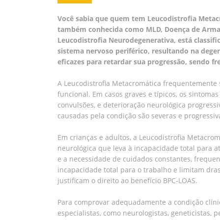
Você sabia que quem tem Leucodistrofia Metacr
também conhecida como MLD, Doença de Armaze
Leucodistrofia Neurodegenerativa, está classifi
sistema nervoso periférico, resultando na deg
eficazes para retardar sua progressão, sendo f
A Leucodistrofia Metacromática frequentemente s
funcional. Em casos graves e típicos, os sintoma
convulsões, e deterioração neurológica progressi
causadas pela condição são severas e progressiva
Em crianças e adultos, a Leucodistrofia Metacrom
neurológica que leva à incapacidade total para a
e a necessidade de cuidados constantes, frequ
incapacidade total para o trabalho e limitam dra
justificam o direito ao benefício BPC-LOAS.
Para comprovar adequadamente a condição clínic
especialistas, como neurologistas, geneticistas,