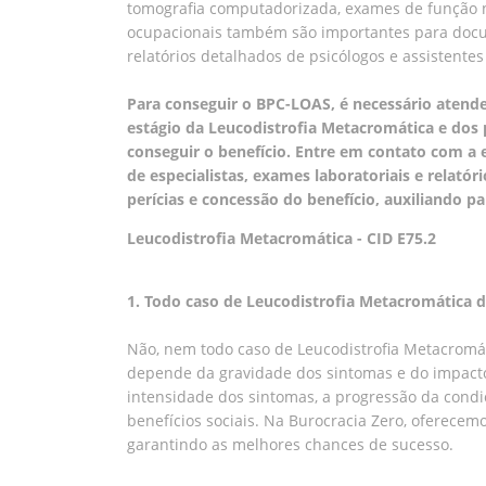
tomografia computadorizada, exames de função neu
ocupacionais também são importantes para docum
relatórios detalhados de psicólogos e assistent
Para conseguir o BPC-LOAS, é necessário atende
estágio da Leucodistrofia Metacromática e dos p
conseguir o benefício. Entre em contato com 
de especialistas, exames laboratoriais e relatór
perícias e concessão do benefício, auxiliando p
Leucodistrofia Metacromática - CID E75.2
1. Todo caso de Leucodistrofia Metacromática 
Não, nem todo caso de Leucodistrofia Metacromát
depende da gravidade dos sintomas e do impacto 
intensidade dos sintomas, a progressão da condiç
benefícios sociais. Na Burocracia Zero, oferecemo
garantindo as melhores chances de sucesso.