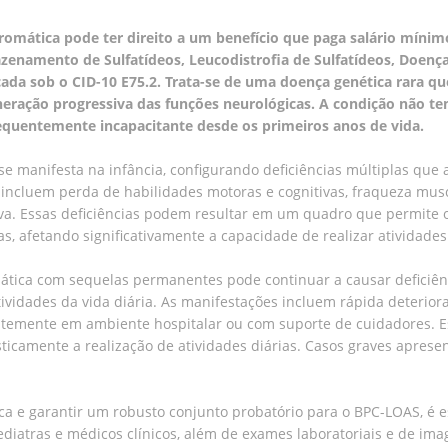
omática pode ter direito a um benefício que paga salário mínim
namento de Sulfatídeos, Leucodistrofia de Sulfatídeos, Doen
cada sob o CID-10 E75.2. Trata-se de uma doença genética rara qu
eneração progressiva das funções neurológicas. A condição não t
requentemente incapacitante desde os primeiros anos de vida.
e manifesta na infância, configurando deficiências múltiplas que 
s incluem perda de habilidades motoras e cognitivas, fraqueza muscu
va. Essas deficiências podem resultar em um quadro que permite o 
s, afetando significativamente a capacidade de realizar atividades
ática com sequelas permanentes pode continuar a causar deficiênci
tividades da vida diária. As manifestações incluem rápida deterior
entemente em ambiente hospitalar ou com suporte de cuidadores.
sticamente a realização de atividades diárias. Casos graves aprese
a e garantir um robusto conjunto probatório para o BPC-LOAS, é e
 pediatras e médicos clínicos, além de exames laboratoriais e de 