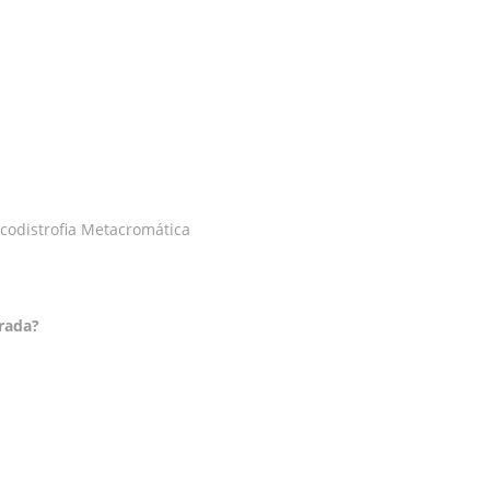
codistrofia Metacromática
erada?