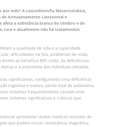
o por mês? A Leucodistrofia Metacromática,
ça de Armazenamento Lisossomal e
e afeta a substância branca do cérebro e do
em cura e atualmente não há tratamentos
afetam a qualidade de vida e a capacidade
lar, dificuldades na fala, problemas de visão,
direito ao benefício BPC-LOAS. As deficiências
 diárias e a autonomia dos indivíduos afetados.
as significativas, configurando uma deficiência
ação cognitiva e motora, perda total de autonomia
 Esses sintomas frequentemente causam uma
ntam sintomas significativos e crônicos que
ssencial apresentar laudos médicos recentes de
imagem que podem incluir ressonância magnética,