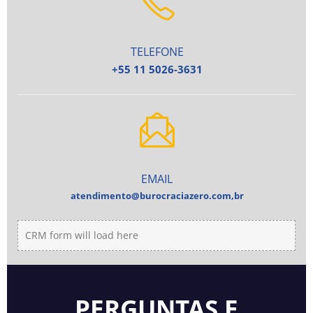
TELEFONE
+55 11 5026-3631
EMAIL
atendimento@burocraciazero.com,br
CRM form will load here
PERGUNTAS E