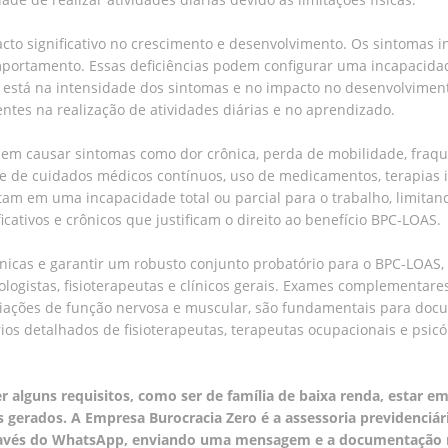
to significativo no crescimento e desenvolvimento. Os sintomas i
rtamento. Essas deficiências podem configurar uma incapacidade si
s está na intensidade dos sintomas e no impacto no desenvolvimen
ntes na realização de atividades diárias e no aprendizado.
odem causar sintomas como dor crônica, perda de mobilidade, fraqu
 de cuidados médicos contínuos, uso de medicamentos, terapias in
tam em uma incapacidade total ou parcial para o trabalho, limitan
cativos e crônicos que justificam o direito ao benefício BPC-LOAS.
icas e garantir um robusto conjunto probatório para o BPC-LOAS, 
ologistas, fisioterapeutas e clínicos gerais. Exames complementar
liações de função nervosa e muscular, são fundamentais para doc
órios detalhados de fisioterapeutas, terapeutas ocupacionais e ps
r alguns requisitos, como ser de família de baixa renda, estar 
s gerados. A Empresa Burocracia Zero é a assessoria previdenciár
ravés do WhatsApp, enviando uma mensagem e a documentação mé