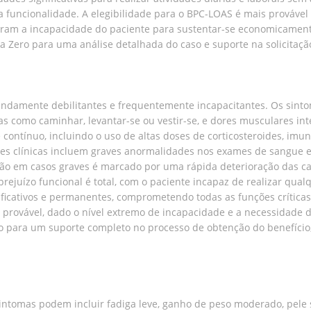
 funcionalidade. A elegibilidade para o BPC-LOAS é mais provável 
tram a incapacidade do paciente para sustentar-se economicamente
a Zero para uma análise detalhada do caso e suporte na solicitaç
fundamente debilitantes e frequentemente incapacitantes. Os sint
cas como caminhar, levantar-se ou vestir-se, e dores musculares int
 contínuo, incluindo o uso de altas doses de corticosteroides, imun
es clínicas incluem graves anormalidades nos exames de sangue 
ição em casos graves é marcado por uma rápida deterioração das 
ejuízo funcional é total, com o paciente incapaz de realizar qualqu
ficativos e permanentes, comprometendo todas as funções críticas
provável, dado o nível extremo de incapacidade e a necessidade d
 para um suporte completo no processo de obtenção do benefício,
intomas podem incluir fadiga leve, ganho de peso moderado, pele sec