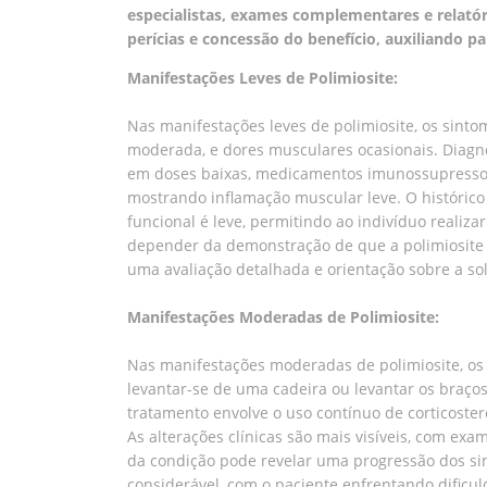
especialistas, exames complementares e relatóri
perícias e concessão do benefício, auxiliando p
Manifestações Leves de Polimiosite:
Nas manifestações leves de polimiosite, os sint
moderada, e dores musculares ocasionais. Diagnós
em doses baixas, medicamentos imunossupressores
mostrando inflamação muscular leve. O histórico
funcional é leve, permitindo ao indivíduo realiz
depender da demonstração de que a polimiosite c
uma avaliação detalhada e orientação sobre a sol
Manifestações Moderadas de Polimiosite:
Nas manifestações moderadas de polimiosite, os 
levantar-se de uma cadeira ou levantar os braço
tratamento envolve o uso contínuo de corticoster
As alterações clínicas são mais visíveis, com ex
da condição pode revelar uma progressão dos sint
considerável, com o paciente enfrentando dificul