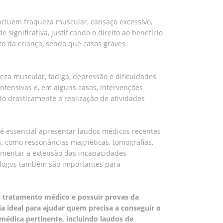
ncluem fraqueza muscular, cansaço excessivo,
gnificativa, justificando o direito ao benefício
to da criança, sendo que casos graves
eza muscular, fadiga, depressão e dificuldades
tensivas e, em alguns casos, intervenções
do drasticamente a realização de atividades
é essencial apresentar laudos médicos recentes
es, como ressonâncias magnéticas, tomografias,
umentar a extensão das incapacidades
icólogos também são importantes para
em tratamento médico e possuir provas da
ia ideal para ajudar quem precisa a conseguir o
dica pertinente, incluindo laudos de