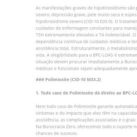
As manifestações graves de hipotireoidismo são
severo, depressão grave, pele muito seca e espess
hipotireoidismo severo (CID-10 E03.9). O tratame
cuidados de enfermagem constantes para manejar
TSH extremamente elevados e T4 indetectável. O
dependência contínua de cuidados médicos e terap
assistência total. Estruturalmente, o metabolis
vida. A elegibilidade para o BPC-LOAS é extrema
situação devem procurar imediatamente a Burocr
médicas e funcionais sejam adequadamente apr
### Polimiosite (CID-10 M33.2)
1. Todo caso de Polimiosite dá direito ao BPC-
Nem todo caso de Polimiosite garante automatica
sintomas e do impacto que eles têm na capacidad
assistência, as complicações associadas e o grau 
Na Burocracia Zero, oferecemos todo o suporte ne
chances de sucesso.