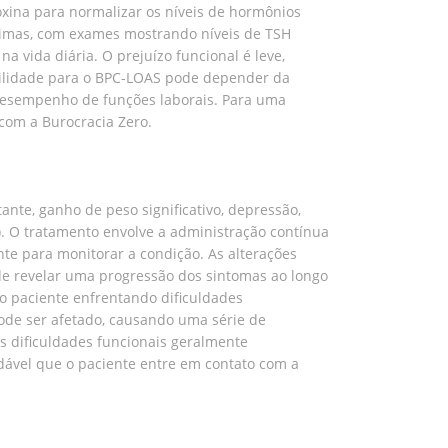
roxina para normalizar os níveis de hormônios
ínimas, com exames mostrando níveis de TSH
a vida diária. O prejuízo funcional é leve,
ibilidade para o BPC-LOAS pode depender da
o desempenho de funções laborais. Para uma
 com a Burocracia Zero.
nte, ganho de peso significativo, depressão,
9). O tratamento envolve a administração contínua
e para monitorar a condição. As alterações
ode revelar uma progressão dos sintomas ao longo
 o paciente enfrentando dificuldades
 pode ser afetado, causando uma série de
as dificuldades funcionais geralmente
ável que o paciente entre em contato com a