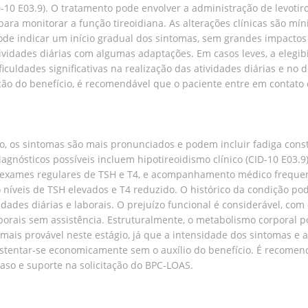
D-10 E03.9). O tratamento pode envolver a administração de levoti
ra monitorar a função tireoidiana. As alterações clínicas são m
ode indicar um início gradual dos sintomas, sem grandes impactos n
atividades diárias com algumas adaptações. Em casos leves, a eleg
iculdades significativas na realização das atividades diárias e n
ação do benefício, é recomendável que o paciente entre em contato
 os sintomas são mais pronunciados e podem incluir fadiga consta
Diagnósticos possíveis incluem hipotireoidismo clínico (CID-10 E03.
 exames regulares de TSH e T4, e acompanhamento médico frequent
o níveis de TSH elevados e T4 reduzido. O histórico da condição p
idades diárias e laborais. O prejuízo funcional é considerável, com
 laborais sem assistência. Estruturalmente, o metabolismo corporal
mais provável neste estágio, já que a intensidade dos sintomas e 
tentar-se economicamente sem o auxílio do benefício. É recomend
aso e suporte na solicitação do BPC-LOAS.