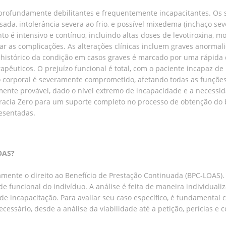
 profundamente debilitantes e frequentemente incapacitantes. Os
ada, intolerância severa ao frio, e possível mixedema (inchaço sev
nto é intensivo e contínuo, incluindo altas doses de levotiroxina, 
 as complicações. As alterações clínicas incluem graves anormal
 histórico da condição em casos graves é marcado por uma rápida
êuticos. O prejuízo funcional é total, com o paciente incapaz de 
mo corporal é severamente comprometido, afetando todas as funções
mente provável, dado o nível extremo de incapacidade e a necessi
acia Zero para um suporte completo no processo de obtenção do b
esentadas.
LOAS?
mente o direito ao Benefício de Prestação Continuada (BPC-LOAS).
e funcional do indivíduo. A análise é feita de maneira individual
de incapacitação. Para avaliar seu caso específico, é fundamental 
cessário, desde a análise da viabilidade até a petição, perícias e