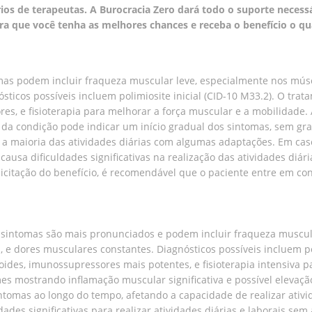
os de terapeutas. A Burocracia Zero dará todo o suporte necessár
ara que você tenha as melhores chances e receba o benefício o qu
omas podem incluir fraqueza muscular leve, especialmente nos mús
ticos possíveis incluem polimiosite inicial (CID-10 M33.2). O trat
, e fisioterapia para melhorar a força muscular e a mobilidade. 
 da condição pode indicar um início gradual dos sintomas, sem gra
ar a maioria das atividades diárias com algumas adaptações. Em cas
ausa dificuldades significativas na realização das atividades diá
icitação do benefício, é recomendável que o paciente entre em con
sintomas são mais pronunciados e podem incluir fraqueza muscular 
s, e dores musculares constantes. Diagnósticos possíveis incluem 
oides, imunossupressores mais potentes, e fisioterapia intensiva p
ames mostrando inflamação muscular significativa e possível eleva
omas ao longo do tempo, afetando a capacidade de realizar ativida
dades significativas para realizar atividades diárias e laborais se