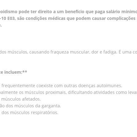
oidismo pode ter direito a um benefício que paga salário mínimo 
D-10 E03, são condições médicas que podem causar complicações si
.
 dos músculos, causando fraqueza muscular, dor e fadiga. É uma 
te incluem:**
te frequentemente coexiste com outras doenças autoimunes.
palmente os músculos proximais, dificultando atividades como leva
s músculos afetados.
ação dos músculos da garganta.
a dos músculos respiratórios.