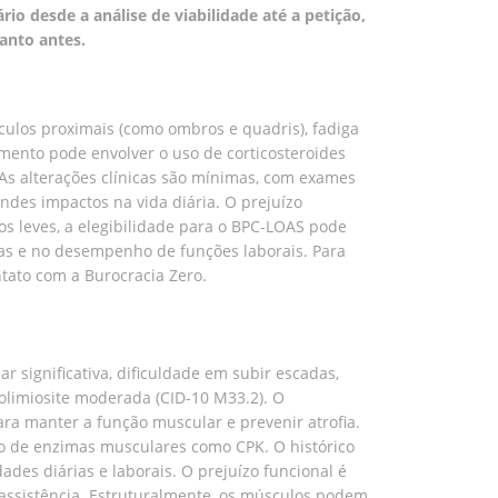
io desde a análise de viabilidade até a petição,
anto antes.
culos proximais (como ombros e quadris), fadiga
amento pode envolver o uso de corticosteroides
As alterações clínicas são mínimas, com exames
ndes impactos na vida diária. O prejuízo
os leves, a elegibilidade para o BPC-LOAS pode
rias e no desempenho de funções laborais. Para
tato com a Burocracia Zero.
significativa, dificuldade em subir escadas,
polimiosite moderada (CID-10 M33.2). O
ara manter a função muscular e prevenir atrofia.
ção de enzimas musculares como CPK. O histórico
des diárias e laborais. O prejuízo funcional é
m assistência. Estruturalmente, os músculos podem