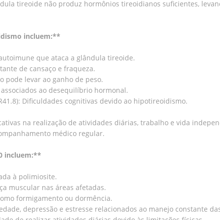
dula tireoide não produz hormônios tireoidianos suficientes, leva
oidismo incluem:**
 autoimune que ataca a glândula tireoide.
stante de cansaço e fraqueza.
to pode levar ao ganho de peso.
 associados ao desequilíbrio hormonal.
1.8): Dificuldades cognitivas devido ao hipotireoidismo.
cativas na realização de atividades diárias, trabalho e vida inde
acompanhamento médico regular.
10 incluem:**
ada à polimiosite.
rça muscular nas áreas afetadas.
s como formigamento ou dormência.
iedade, depressão e estresse relacionados ao manejo constante da
dade de realizar atividades diárias devido às limitações físicas.