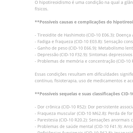
O hipotireoidismo é uma condição na qual a glân
físicos.
**Possíveis causas e complicações do hipotire
- Tireoidite de Hashimoto (CID-10 E06.3): Doença
- Fadiga e fraqueza (CID-10 E03.8): Sensação con
- Ganho de peso (CID-10 E66.9): Metabolismo len
- Depressão (CID-10 F32.9): Sintomas depressivos
- Problemas de memória e concentração (CID-10 R4
Essas condições resultam em dificuldades signifi
contínuo, fisioterapia, uso de medicamentos e 
**Possíveis sequelas e suas classificações CID-
- Dor crônica (CID-10 R52): Dor persistente associ
- Fraqueza muscular (CID-10 M62.8): Perda de fo
- Parestesia (CID-10 R20.2): Sensações anormai
- Problemas de saúde mental (CID-10 F41.9): Ans
- Deficiências funcionais (CID-10 R62.8): Incapaci