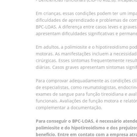
Em crianças, essas condições podem ter um impac
dificuldades de aprendizado e problemas de compo
BPC-LOAS. A diferença entre casos leves e grave
apresentam dificuldades significativas e permane
Em adultos, a polimiosite e o hipotireoidismo p
motoras. As manifestações incluem a necessidade
cirúrgicas. Esses sintomas frequentemente resul
diárias. Casos graves apresentam sintomas signifi
Para comprovar adequadamente as condições clín
de especialistas, como reumatologistas, endocrin
exames de sangue para função tireoidiana e ava
funcionais. Avaliações de função motora e relat
complementar a documentação.
Para conseguir o BPC-LOAS, é necessário atende
polimiosite e do hipotireoidismo e dos prejuízo
benefício. Entre em contato com a empresa at