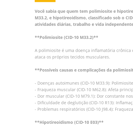
Você sabia que quem tem polimiosite e hipotire
M33.2, e hipotireoidismo, classificado sob o CI
atividades diárias, trabalho e vida independente
**Polimiosite (CID-10 M33.2)**
A polimiosite é uma doença inflamatória crônica
ataca os próprios tecidos musculares.
**Possíveis causas e complicações da polimiosi
- Doenças autoimunes (CID-10 M33.9): Polimiosi
- Fraqueza muscular (CID-10 M62.8): Afeta princi
- Dor muscular (CID-10 M79.1): Dor constante no
- Dificuldade de deglutição (CID-10 R13): Inflam
- Problemas respiratórios (CID-10 J98.4): Fraquez
**Hipotireoidismo (CID-10 E03)**