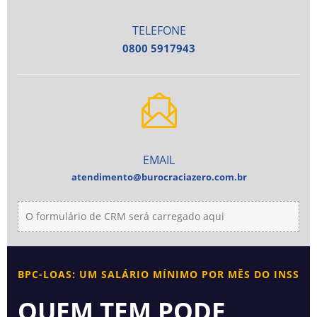
TELEFONE
0800 5917943
EMAIL
atendimento@burocraciazero.com.br
O formulário de CRM será carregado aqui
BPC-LOAS: UM SALÁRIO MÍNIMO POR MÊS DO INSS
QUEM TEM PODE