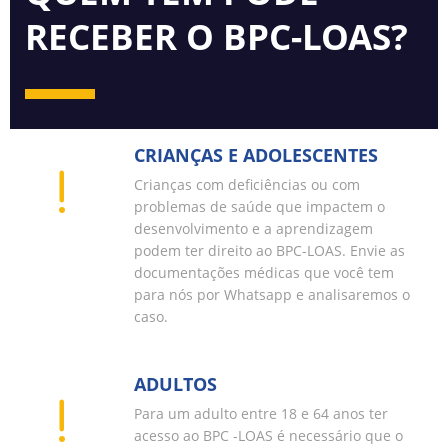
RECEBER O BPC-LOAS?
CRIANÇAS E ADOLESCENTES
Crianças com deficiências ou com
problemas de saúde que impactem o
desenvolvimento e a aprendizagem
podem ter direito ao BPC-LOAS. Envie as
documentações médicas que você tem
para nós por Whatsapp e analisaremos o
caso.
ADULTOS
Para um adulto entre 18 e 64 anos ter
acesso ao BPC -LOAS é necessário que o