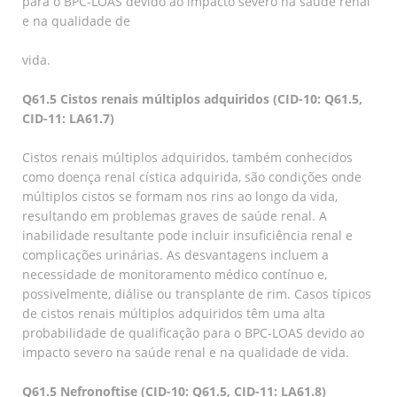
para o BPC-LOAS devido ao impacto severo na saúde renal
e na qualidade de
vida.
Q61.5 Cistos renais múltiplos adquiridos (CID-10: Q61.5,
CID-11: LA61.7)
Cistos renais múltiplos adquiridos, também conhecidos
como doença renal cística adquirida, são condições onde
múltiplos cistos se formam nos rins ao longo da vida,
resultando em problemas graves de saúde renal. A
inabilidade resultante pode incluir insuficiência renal e
complicações urinárias. As desvantagens incluem a
necessidade de monitoramento médico contínuo e,
possivelmente, diálise ou transplante de rim. Casos típicos
de cistos renais múltiplos adquiridos têm uma alta
probabilidade de qualificação para o BPC-LOAS devido ao
impacto severo na saúde renal e na qualidade de vida.
Q61.5 Nefronoftise (CID-10: Q61.5, CID-11: LA61.8)