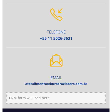
TELEFONE
+55 11 5026-3631
EMAIL
atendimento@burocraciazero.com,br
CRM form will load here