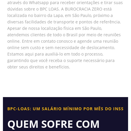
através do Whatsapp para receber orientações e tirar suas
dúvidas sobre o BPC LOAS. A BUROCRACIA ZERO está
localizada no bairro da Lapa, em São Paulo, próximo a
diversas facilidades de transporte e pontos de referência.
Apesar de nossa localização física em São Paulo,
atendemos clientes de todo o Brasil por meio de reuniões
online. Entre em contato conosco e agende uma reunião
online sem custo e sem necessidade de deslocamento.
Estamos aqui para auxiliá-lo em todo o processo,
garantindo que você receba o suporte necessário para
obter seus direitos e benefícios.
BPC-LOAS: UM SALÁRIO MÍNIMO POR MÊS DO INSS
QUEM SOFRE COM