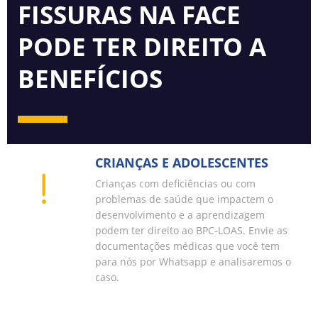
FISSURAS NA FACE
PODE TER DIREITO A
BENEFÍCIOS
CRIANÇAS E ADOLESCENTES
Crianças com deficiências ou com
problemas de saúde que impactem o
desenvolvimento e a aprendizagem
podem ter direito ao BPC-LOAS. Envie as
documentações médicas que você tem
para nós por Whatsapp e analisaremos o
caso.