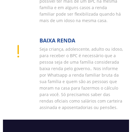
possível ter mais de um BPC na mesma
família e em alguns casos a renda
familiar pode ser flexibilizada quando há
mais de um idoso na mesma casa.
BAIXA RENDA
Seja criança, adolescente, adulto ou idoso,
para receber o BPC é necessário que a
pessoa seja de uma família considerada
baixa renda pelo governo.. Nos informe
por Whatsapp a renda familiar bruta da
sua família e quem são as pessoas que
moram na casa para fazermos o cálculo
para você. Só precisamos saber das
rendas oficiais como salários com carteira
assinada e aposentadorias ou pensões.