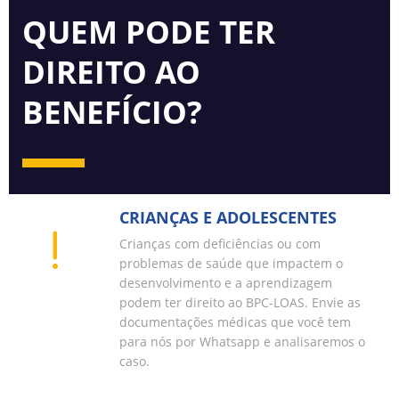
QUEM PODE TER
DIREITO AO
BENEFÍCIO?
CRIANÇAS E ADOLESCENTES
Crianças com deficiências ou com
problemas de saúde que impactem o
desenvolvimento e a aprendizagem
podem ter direito ao BPC-LOAS. Envie as
documentações médicas que você tem
para nós por Whatsapp e analisaremos o
caso.