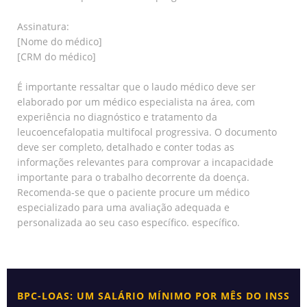
Assinatura:
[Nome do médico]
[CRM do médico]
É importante ressaltar que o laudo médico deve ser
elaborado por um médico especialista na área, com
experiência no diagnóstico e tratamento da
leucoencefalopatia multifocal progressiva. O documento
deve ser completo, detalhado e conter todas as
informações relevantes para comprovar a incapacidade
importante para o trabalho decorrente da doença.
Recomenda-se que o paciente procure um médico
especializado para uma avaliação adequada e
personalizada ao seu caso específico. específico.
BPC-LOAS: UM SALÁRIO MÍNIMO POR MÊS DO INSS