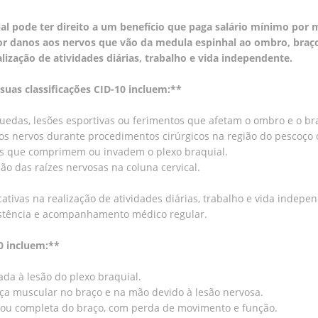
l pode ter direito a um benefício que paga salário mínimo por mê
por danos aos nervos que vão da medula espinhal ao ombro, braço
alização de atividades diárias, trabalho e vida independente.
 suas classificações CID-10 incluem:**
 quedas, lesões esportivas ou ferimentos que afetam o ombro e o br
 aos nervos durante procedimentos cirúrgicos na região do pescoço
es que comprimem ou invadem o plexo braquial.
ão das raízes nervosas na coluna cervical.
cativas na realização de atividades diárias, trabalho e vida inde
ssistência e acompanhamento médico regular.
10 incluem:**
iada à lesão do plexo braquial.
rça muscular no braço e na mão devido à lesão nervosa.
ial ou completa do braço, com perda de movimento e função.