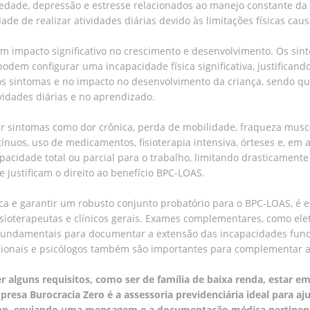
iedade, depressão e estresse relacionados ao manejo constante da 
dade de realizar atividades diárias devido às limitações físicas cau
 um impacto significativo no crescimento e desenvolvimento. Os si
podem configurar uma incapacidade física significativa, justificand
dos sintomas e no impacto no desenvolvimento da criança, sendo q
ividades diárias e no aprendizado.
ar sintomas como dor crônica, perda de mobilidade, fraqueza musc
uos, uso de medicamentos, fisioterapia intensiva, órteses e, em al
idade total ou parcial para o trabalho, limitando drasticamente a
 justificam o direito ao benefício BPC-LOAS.
a e garantir um robusto conjunto probatório para o BPC-LOAS, é e
 fisioterapeutas e clínicos gerais. Exames complementares, como el
 fundamentais para documentar a extensão das incapacidades funci
acionais e psicólogos também são importantes para complementar
r alguns requisitos, como ser de família de baixa renda, estar 
presa Burocracia Zero é a assessoria previdenciária ideal para aj
, enviando uma mensagem e a documentação médica pertinente,