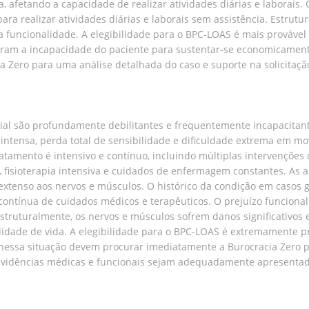
fetando a capacidade de realizar atividades diárias e laborais. O
 para realizar atividades diárias e laborais sem assistência. Estru
 funcionalidade. A elegibilidade para o BPC-LOAS é mais provável 
tram a incapacidade do paciente para sustentar-se economicamente
a Zero para uma análise detalhada do caso e suporte na solicitaç
uial são profundamente debilitantes e frequentemente incapacitan
intensa, perda total de sensibilidade e dificuldade extrema em mov
atamento é intensivo e contínuo, incluindo múltiplas intervenções c
, fisioterapia intensiva e cuidados de enfermagem constantes. As 
extenso aos nervos e músculos. O histórico da condição em casos
ntínua de cuidados médicos e terapêuticos. O prejuízo funcional é
. Estruturalmente, os nervos e músculos sofrem danos significativ
alidade de vida. A elegibilidade para o BPC-LOAS é extremamente p
 nessa situação devem procurar imediatamente a Burocracia Zero 
 evidências médicas e funcionais sejam adequadamente apresentad