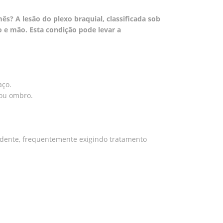
s? A lesão do plexo braquial, classificada sob
 e mão. Esta condição pode levar a
aço.
 ou ombro.
pendente, frequentemente exigindo tratamento