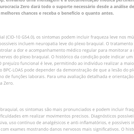
rocracia Zero dará todo o suporte necessário desde a análise de 
s melhores chances e receba o benefício o quanto antes.
ial (CID-10 G54.0), os sintomas podem incluir fraqueza leve nos 
possíveis incluem neuropatia leve do plexo braquial. O tratamento 
ontrolar a dor e acompanhamento médico regular para monitorar a r
rvos do plexo braquial. O histórico da condição pode indicar um
 prejuízo funcional é leve, permitindo ao indivíduo realizar a mai
a o BPC-LOAS pode depender da demonstração de que a lesão do plex
o de funções laborais. Para uma avaliação detalhada e orientação 
a Zero.
braquial, os sintomas são mais pronunciados e podem incluir fr
ificuldades em realizar movimentos precisos. Diagnósticos possív
siva, uso contínuo de analgésicos e anti-inflamatórios, e possíveis
is, com exames mostrando danos nervosos mais significativos. O hi