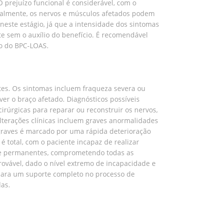
 prejuízo funcional é considerável, com o
turalmente, os nervos e músculos afetados podem
neste estágio, já que a intensidade dos sintomas
 sem o auxílio do benefício. É recomendável
ão do BPC-LOAS.
tes. Os sintomas incluem fraqueza severa ou
er o braço afetado. Diagnósticos possíveis
irúrgicas para reparar ou reconstruir os nervos,
alterações clínicas incluem graves anormalidades
 graves é marcado por uma rápida deterioração
 total, com o paciente incapaz de realizar
os e permanentes, comprometendo todas as
rovável, dado o nível extremo de incapacidade e
para um suporte completo no processo de
as.