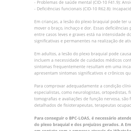
- Problemas de saúde mental (CID-10 F41.9): Ans
- Deficiências funcionais (CID-10 R62.8): Incapaci
Em crianças, a lesão do plexo braquial pode ter
mover o braço, inchaço e dor. Essas deficiências 
entre casos leves e graves está na intensidade 
significativas e permanentes na realização de at
Em adultos, a lesão do plexo braquial pode caus
incluem a necessidade de cuidados médicos contín
sintomas frequentemente resultam em uma incapac
apresentam sintomas significativos e crônicos que
Para comprovar adequadamente a condição clínic
especialistas, como neurologistas, ortopedistas,
tomografias e avaliações de função nervosa, são
detalhados de fisioterapeutas, terapeutas ocup
Para conseguir o BPC-LOAS, é necessário atende
do plexo braquial e dos prejuízos gerados. A Em
em contato com a empresa através do WhatsApp