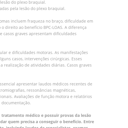
lesão do plexo braquial.
sadas pela lesão do plexo braquial.
ntomas incluem fraqueza no braço, dificuldade em
o o direito ao benefício BPC-LOAS. A diferença
ue casos graves apresentam dificuldades
ular e dificuldades motoras. As manifestações
guns casos, intervenções cirúrgicas. Esses
 realização de atividades diárias. Casos graves
ssencial apresentar laudos médicos recentes de
etromiografias, ressonâncias magnéticas,
onais. Avaliações de função motora e relatórios
 a documentação.
em tratamento médico e possuir provas da lesão
udar quem precisa a conseguir o benefício. Entre
 incluindo laudos de especialistas, exames