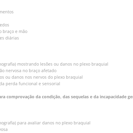
amentos
dedos
do braço e mão
es diárias
ografia) mostrando lesões ou danos no plexo braquial
ão nervosa no braço afetado
os ou danos nos nervos do plexo braquial
a perda funcional e sensorial
ara comprovação da condição, das sequelas e da incapacidade g
grafia) para avaliar danos no plexo braquial
vosa