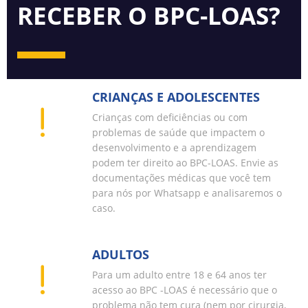
RECEBER O BPC-LOAS?
CRIANÇAS E ADOLESCENTES
Crianças com deficiências ou com
problemas de saúde que impactem o
desenvolvimento e a aprendizagem
podem ter direito ao BPC-LOAS. Envie as
documentações médicas que você tem
para nós por Whatsapp e analisaremos o
caso.
ADULTOS
Para um adulto entre 18 e 64 anos ter
acesso ao BPC -LOAS é necessário que o
problema não tem cura (nem por cirurgia,