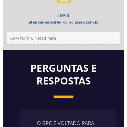
EMAIL
atendimento@burocraciazero.com,br
CRM form will load here
PERGUNTAS E
RESPOSTAS
O BPC É VOLTADO PARA