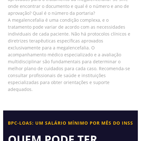
onde encontrar o documento e qual é o número e ano de
aprovação? Qual é o número da portaria?
A megalencefalia é uma condição complexa, e o
tratamento pode variar de acordo com as necessidades
individuais de cada paciente. Não há protocolos clínicos e
diretrizes terapêuticas específicas aprovados
exclusivamente para a megalencefalia. O
acompanhamento médico especializado e a avaliação
multidisciplinar são fundamentais para determinar o
melhor plano de cuidados para cada caso. Recomenda-se
consultar profissionais de saúde e instituições
especializadas para obter orientações e suporte
adequados.
BPC-LOAS: UM SALÁRIO MÍNIMO POR MÊS DO INSS
QUEM PODE TER