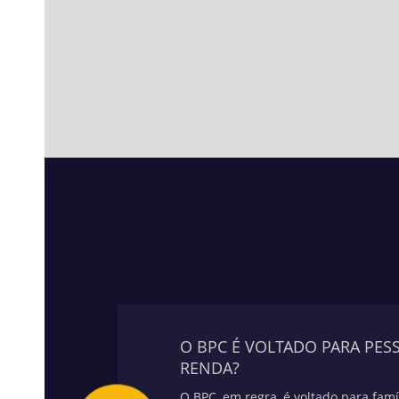
O BPC É VOLTADO PARA PE
RENDA?
O BPC, em regra, é voltado para fam