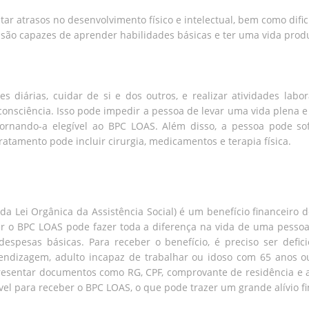
atrasos no desenvolvimento físico e intelectual, bem como dific
ão capazes de aprender habilidades básicas e ter uma vida produ
es diárias, cuidar de si e dos outros, e realizar atividades la
consciência. Isso pode impedir a pessoa de levar uma vida plena
 tornando-a elegível ao BPC LOAS. Além disso, a pessoa pode 
tratamento pode incluir cirurgia, medicamentos e terapia física.
a Lei Orgânica da Assistência Social) é um benefício financeiro 
 o BPC LOAS pode fazer toda a diferença na vida de uma pessoa, 
spesas básicas. Para receber o benefício, é preciso ser defic
ndizagem, adulto incapaz de trabalhar ou idoso com 65 anos o
presentar documentos como RG, CPF, comprovante de residência e 
vel para receber o BPC LOAS, o que pode trazer um grande alívio f