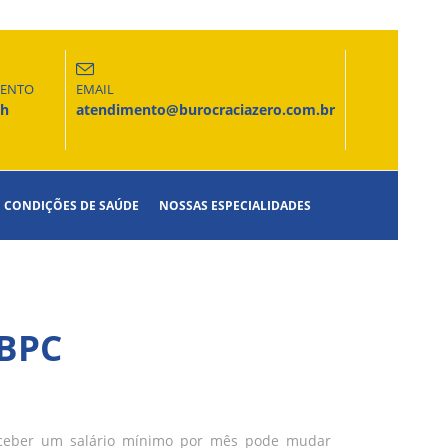
MENTO
EMAIL
6h
atendimento@burocraciazero.com.br
CONDIÇÕES DE SAÚDE
NOSSAS ESPECIALIDADES
A
BPC
eceber um salário mínimo por mês pode mudar