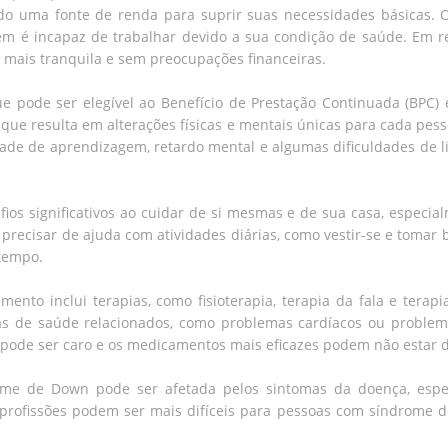
do uma fonte de renda para suprir suas necessidades básicas. O
em é incapaz de trabalhar devido a sua condição de saúde. Em
 mais tranquila e sem preocupações financeiras.
ode ser elegível ao Benefício de Prestação Continuada (BPC) e 
ue resulta em alterações físicas e mentais únicas para cada pes
uldade de aprendizagem, retardo mental e algumas dificuldades de
s significativos ao cuidar de si mesmas e de sua casa, especia
cisar de ajuda com atividades diárias, como vestir-se e tomar
 tempo.
ento inclui terapias, como fisioterapia, terapia da fala e tera
as de saúde relacionados, como problemas cardíacos ou problem
 pode ser caro e os medicamentos mais eficazes podem não estar d
ome de Down pode ser afetada pelos sintomas da doença, espe
profissões podem ser mais difíceis para pessoas com síndrome 