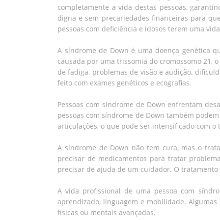
completamente a vida destas pessoas, garantin
digna e sem precariedades financeiras para qu
pessoas com deficiência e idosos terem uma vida
A síndrome de Down é uma doença genética que p
causada por uma trissomia do cromossomo 21, o q
de fadiga, problemas de visão e audição, dific
feito com exames genéticos e ecografias.
Pessoas com síndrome de Down enfrentam desafio
pessoas com síndrome de Down também podem pre
articulações, o que pode ser intensificado com o
A síndrome de Down não tem cura, mas o tratam
precisar de medicamentos para tratar problem
precisar de ajuda de um cuidador. O tratamento
A vida profissional de uma pessoa com síndr
aprendizado, linguagem e mobilidade. Algumas 
físicas ou mentais avançadas.