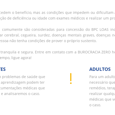
cedem o benefício, mas as condições que impedem ou dificultam a
ação de deficiência ou idade com exames médicos e realizar um pro
comumente são consideradas para concessão do BPC LOAS inclu
ar cerebral, cegueira, surdez, doenças mentais graves, doenças n
ssoa não tenha condições de prover o próprio sustento.
s tranquila e segura. Entre em contato com a BUROCRACIA ZERO 
empo, ligue agora!
TES
ADULTOS
om problemas de saúde que
Para um adulto
a aprendizagem podem ter
necessário que
documentações médicas que
remédios, tera
e analisaremos o caso.
realizar qualq
médicas que v
o caso.