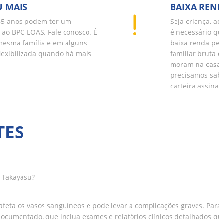
U MAIS
BAIXA REN
65 anos podem ter um
Seja criança, 
o ao BPC-LOAS. Fale conosco. É
é necessário q
mesma família e em alguns
baixa renda pe
flexibilizada quando há mais
familiar bruta
moram na casa 
precisamos sab
carteira assin
TES
 Takayasu?
eta os vasos sanguíneos e pode levar a complicações graves. Para
documentado, que inclua exames e relatórios clínicos detalhados 