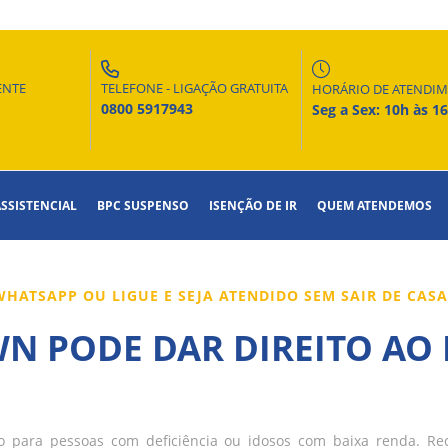
ENTE
TELEFONE - LIGAÇÃO GRATUITA
HORÁRIO DE ATENDI
0800 5917943
Seg a Sex: 10h às 1
ASSISTENCIAL
BPC SUSPENSO
ISENÇÃO DE IR
QUEM ATENDEMOS
HATSAPP OU LIGUE E SEJA ATENDIDO SEM SAIR DE CAS
N PODE DAR DIREITO AO 
o para pessoas com deficiência ou idosos com baixa renda. R