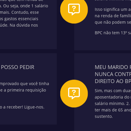
. Ou seja, onde 1 salário
Isso significa um 
mais. Contudo, esse
na renda de famíli
s gastos essenciais
que não podem se
aúde.
Na dúvida nos
BPC não tem 13º sa
. POSSO PEDIR
MEU MARIDO 
NUNCA CONTRI
DIREITO AO B
omprovado que você tinha
de a primeira requisição
Sim, mas com duas
aposentadoria do 
salário mínimo.
2.
o a receber! Ligue-nos.
ter mais de 65 ano
sustento.