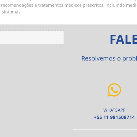
s recomendações e tratamentos médicos prescritos, incluindo med
 sintomas.
FAL
Resolvemos o probl
WHATSAPP
+55 11 981508714