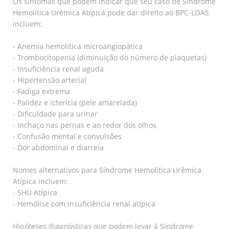
Os sintomas que podem indicar que seu caso de Síndrome
Hemolítica Urêmica Atípica pode dar direito ao BPC-LOAS
incluem:
- Anemia hemolítica microangiopática
- Trombocitopenia (diminuição do número de plaquetas)
- Insuficiência renal aguda
- Hipertensão arterial
- Fadiga extrema
- Palidez e icterícia (pele amarelada)
- Dificuldade para urinar
- Inchaço nas pernas e ao redor dos olhos
- Confusão mental e convulsões
- Dor abdominal e diarreia
Nomes alternativos para Síndrome Hemolítica Urêmica
Atípica incluem:
- SHU Atípica
- Hemólise com insuficiência renal atípica
Hipóteses diagnósticas que podem levar à Síndrome