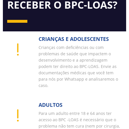
RECEBER O BPC-LOAS?
CRIANÇAS E ADOLESCENTES
Crianças com deficiências ou com
problemas de saúde que impactem o
desenvolvimento e a aprendizagem
podem ter direito ao BPC-LOAS. Envie as
documentações médicas que você tem
para nós por Whatsapp e analisaremos o
caso.
ADULTOS
Para um adulto entre 18 e 64 anos ter
acesso ao BPC -LOAS é necessário que o
problema não tem cura (nem por cirurgia,