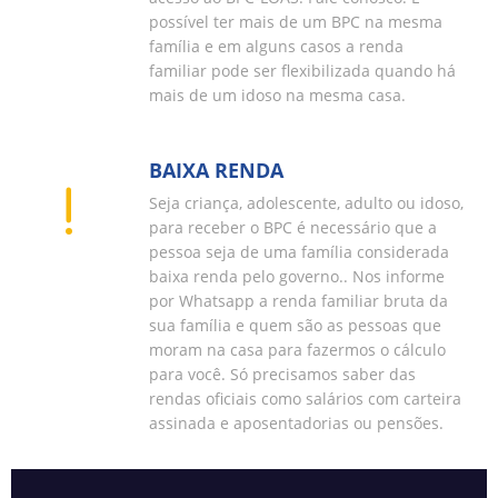
possível ter mais de um BPC na mesma
família e em alguns casos a renda
familiar pode ser flexibilizada quando há
mais de um idoso na mesma casa.
BAIXA RENDA
Seja criança, adolescente, adulto ou idoso,
para receber o BPC é necessário que a
pessoa seja de uma família considerada
baixa renda pelo governo.. Nos informe
por Whatsapp a renda familiar bruta da
sua família e quem são as pessoas que
moram na casa para fazermos o cálculo
para você. Só precisamos saber das
rendas oficiais como salários com carteira
assinada e aposentadorias ou pensões.